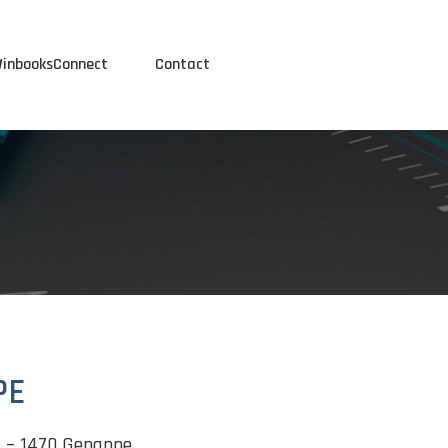
inbooksConnect
Contact
PE
A – 1470 Genappe